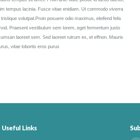
nim tempus lacinia. Fusce vitae enidiam. Ut commodo viverra
ristique volutpat.Proin posuere odio maximus, eleifend felis
euismod. Praesent vestibulum sem lorem, eget fermentum justo
 accumsan laoreet sem. Sed laoreet rutrum ex, et effnon. Mauris
urus, vitae lobortis eros purus
Useful Links
Su