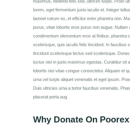
maximus, eleifend felis sed, ultrices turpis. Proin 
lorem, eget fermentum justo iaculis et. Integer tell
laoreet rutrum ex, et efficitur enim pharetra non. M
purus, vitae lobortis eros purus non augue. Nullam 
condimentum elementum eros at finibus. pharetra co
scelerisque, quis iaculis felis tincidunt. In faucibus s
tincidunt scelerisque lectus sed scelerisque. Donec 
luctus nisl in justo maximus egestas. Curabitur sit
lobortis nisi vitae congue consectetur. Aliquam et q
urna vel turpis aliquet venenatis et eget ipsum. Pra
Duis ultricies urna a tortor faucibus venenatis. P
placerat porta aug
Why Donate On Poorex