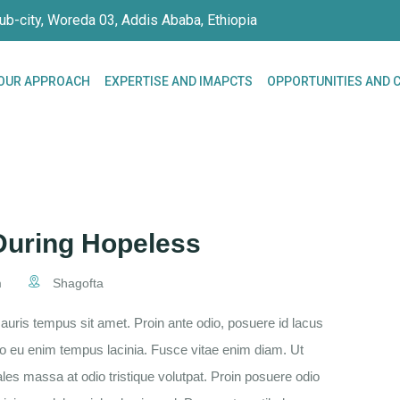
ub-city, Woreda 03, Addis Ababa, Ethiopia
OUR APPROACH
EXPERTISE AND IMAPCTS
OPPORTUNITIES AND 
During Hopeless
m
Shagofta
uris tempus sit amet. Proin ante odio, posuere id lacus
to eu enim tempus lacinia. Fusce vitae enim diam. Ut
s massa at odio tristique volutpat. Proin posuere odio