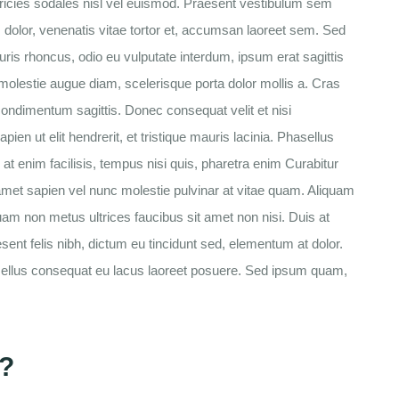
ultricies sodales nisl vel euismod. Praesent vestibulum sem
us dolor, venenatis vitae tortor et, accumsan laoreet sem. Sed
auris rhoncus, odio eu vulputate interdum, ipsum erat sagittis
molestie augue diam, scelerisque porta dolor mollis a. Cras
ndimentum sagittis. Donec consequat velit et nisi
apien ut elit hendrerit, et tristique mauris lacinia. Phasellus
at enim facilisis, tempus nisi quis, pharetra enim Curabitur
 amet sapien vel nunc molestie pulvinar at vitae quam. Aliquam
uam non metus ultrices faucibus sit amet non nisi. Duis at
esent felis nibh, dictum eu tincidunt sed, elementum at dolor.
hasellus consequat eu lacus laoreet posuere. Sed ipsum quam,
?