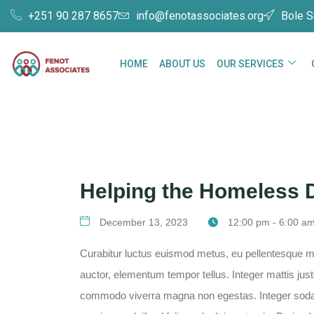
+251 90 287 8657
info@fenotassociates.org
Bole S
HOME
ABOUT US
OUR SERVICES
Helping the Homeless 
December 13, 2023
12:00 pm - 6:00 a
Curabitur luctus euismod metus, eu pellentesque ma
auctor, elementum tempor tellus. Integer mattis jus
commodo viverra magna non egestas. Integer sodale